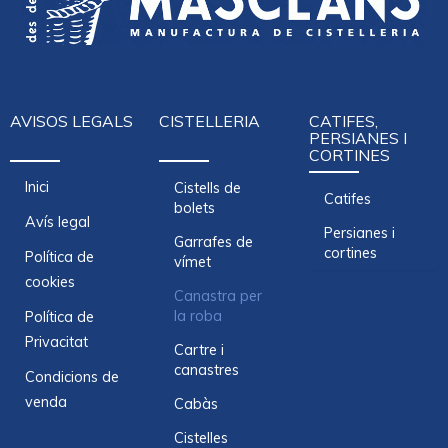
AVISOS LEGALS
CISTELLERIA
CATIFES,
PERSIANES I
CORTINES
Inici
Cistells de
Catifes
bolets
Avís legal
Persianes i
Garrafes de
cortines
Política de
vímet
cookies
Canastra per
la roba
Política de
Privacitat
Cartre i
canastres
Condicions de
venda
Cabàs
Cistelles