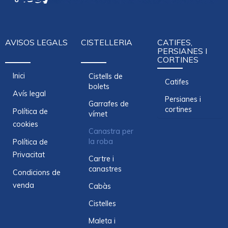
AVISOS LEGALS
CISTELLERIA
CATIFES,
PERSIANES I
CORTINES
Inici
Cistells de
Catifes
bolets
Avís legal
Persianes i
Garrafes de
cortines
Política de
vímet
cookies
Canastra per
la roba
Política de
Privacitat
Cartre i
canastres
Condicions de
venda
Cabàs
Cistelles
Maleta i