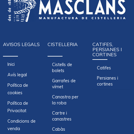
AVISOS LEGALS
CISTELLERIA
CATIFES,
PERSIANES I
CORTINES
Inici
Cistells de
Catifes
bolets
Avís legal
Persianes i
Garrafes de
cortines
Política de
vímet
cookies
Canastra per
la roba
Política de
Privacitat
Cartre i
canastres
Condicions de
venda
Cabàs