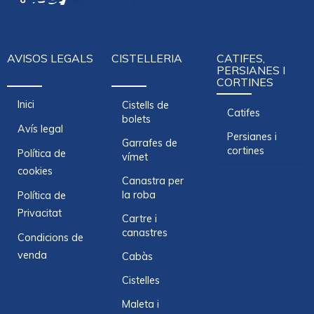
AVISOS LEGALS
CISTELLERIA
CATIFES,
PERSIANES I
CORTINES
Inici
Cistells de
Catifes
bolets
Avís legal
Persianes i
Garrafes de
cortines
Política de
vímet
cookies
Canastra per
la roba
Política de
Privacitat
Cartre i
canastres
Condicions de
venda
Cabàs
Cistelles
Maleta i